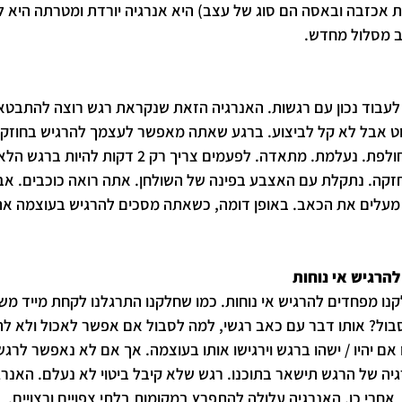
 אכזבה ובאסה הם סוג של עצב) היא אנרגיה יורדת ומטרתה היא לג
ב מסלול מחדש. 
לעבוד נכון עם רגשות. האנרגיה הזאת שנקראת רגש רוצה להתבטא, 
וט אבל לא קל לביצוע. ברגע שאתה מאפשר לעצמך להרגיש בחוזקה
חולף. האנרגיה מתנקה. חולפת. נעלמת. מתאדה. לפעמים צריך 
זקה. נתקלת עם האצבע בפינה של השולחן. אתה רואה כוכבים. אבל
 מעלים את הכאב. באופן דומה, כשאתה מסכים להרגיש בעוצמה את
להרגיש אי נוחות
לקנו מפחדים להרגיש אי נוחות. כמו שחלקנו התרגלנו לקחת מייד מש
בול? אותו דבר עם כאב רגשי, למה לסבול אם אפשר לאכול ולא לה
 יהיו / ישהו ברגש וירגישו אותו בעוצמה. אך אם לא נאפשר לרגש 
ה של הרגש תישאר בתוכנו. רגש שלא קיבל ביטוי לא נעלם. האנר
אחרי כן, האנרגיה עלולה להתפרץ במקומות בלתי צפויים ורצויים.  