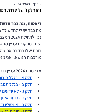
עודכן:
3 באפר׳ 2024
זהו חלק ו' של סדרת הפוסטים: ״למה ב2024 עדי
דיאטות, מה כבר חדש?
מה כבר יש לי לחדש לך ב2024 על דיאטות, ירידה במשקל והסיבות שרוב הדיאטות נכשלו
נכון לת
ושוב. מחקרים עדיין מרא
רובם יעלו בחזרה את מה ש
מורכבות הנושא.  אני מני
אז למה ב2024 עדיין רוב הדיאטות נכשלות?
חלק א - בגלל סיבות
חלק ב - בגלל תגוב
חלק ג - לא יודעים 
חלק ד - חוסר איזון 
חלק ה - אינסולין וד
חלק ו - סיבות רגשיו