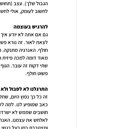
הגבול שלך). עצב (תחושת
לחשוב לעומק, אולי לחש
להרגיש בעוצמה
גם אם אתה לא יודע איך 
לצאת לאור. זה נורא פש
מאוד דומה למכה פיזית ח
שתי דקות זה עובר. הגוף
פשוט חולף.
התרגלנו לא לסבול ולא 
זה כל כך נפוץ היום, שח
כאב שמופיע לנו. למה לס
חושבים שממש לא ישרדו אם
לאלחש את עצמנו. האנרגי
ומצטברת כמו רעל רגשי.  