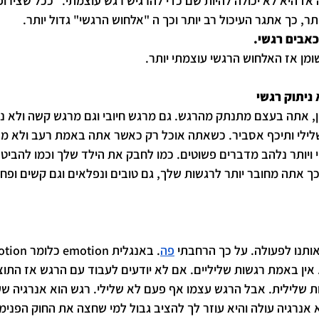
אז היא לא יכולה להיות שם כדי להרגיש רגש עוצמתי.   ככל שצירופי
ותר, כך אתגר העיכול רב יותר וכך ה "אלחוש הרגשי" גדול יותר. 
אבים רגשי. 
ן אז האלחוש הרגשי עוצמתי יותר. 
ניתוק רגשי
 אתה בעצם מתנתק מהרגש. גם מרגש חיובי וגם מרגש קשה ולא נעי
לילי ותיכף אסביר. כשאתה אוכל רק כאשר אתה באמת רעב ולא מסי
 ויותר נלהב מדברים פשוטים. כמו לחבק את הילד שלך וכמו להביט 
ך אתה מחובר יותר לרגשות שלך, גם טובים ונפלאים וגם קשים ופחות
ותנו לפעולה. על כך הרחבתי 
פה
ן. אין באמת רגשות שליליים. אם לא יודעים לעבוד עם הרגש אז התו
ת שלילית. אבל הרגש עצמו אף פעם לא שלילי. רגש הוא אנרגיה שע
 אנרגיה עולה והיא עוזר לך להציב גבול למי שחצה את החוק הפנימי