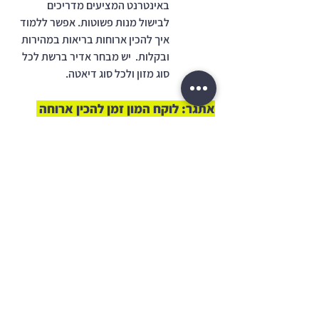
באינטרנט המציעים מדריכים 
לבישול מנות פשוטות. אפשר ללמוד 
איך להכין ארוחות בריאות במהירות 
ובקלות.  יש מבחר אדיר ברשת לכל 
סוג מזון ולכל סוג דיאטה.
אתגר: לוקח המון זמן להכין ארוחה 
ויותר קל להזמין ממסעדה
תכנון מראש:
תכנון שבועי:
 השקיעו זמן ביום ראשון 
לתכנון ארוחות השבוע. כתבו רשימת 
קניות למצרכים הנדרשים, כמו 
ירקות, חלבונים ופחמימות, וארגנו 
את הבישול בהתאם.
הכנה מקדימה:
 הכינו כמה סירים של 
מנות בסיסיות כמו קינואה, אורז, 
ועוף מוקפץ, ושמרו אותם במקרר. זה 
יאפר לכם להרכיב מנה בכמה דקות 
במקום לבשל .