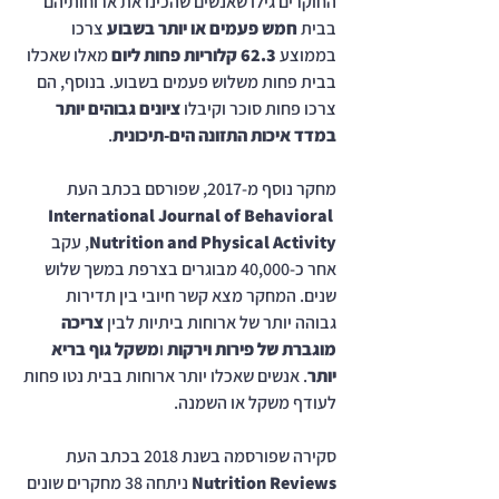
החוקרים גילו שאנשים שהכינו את ארוחותיהם 
בבית 
חמש פעמים או יותר בשבוע
 צרכו 
בממוצע 
62.3 קלוריות פחות ליום
 מאלו שאכלו 
בבית פחות משלוש פעמים בשבוע. בנוסף, הם 
צרכו פחות סוכר וקיבלו 
ציונים גבוהים יותר 
במדד איכות התזונה הים-תיכונית
.
מחקר נוסף מ-2017, שפורסם בכתב העת 
International Journal of Behavioral 
Nutrition and Physical Activity
, עקב 
אחר כ-40,000 מבוגרים בצרפת במשך שלוש 
שנים. המחקר מצא קשר חיובי בין תדירות 
גבוהה יותר של ארוחות ביתיות לבין 
צריכה 
מוגברת של פירות וירקות
 ו
משקל גוף בריא 
יותר
. אנשים שאכלו יותר ארוחות בבית נטו פחות 
לעודף משקל או השמנה.
סקירה שפורסמה בשנת 2018 בכתב העת 
Nutrition Reviews
 ניתחה 38 מחקרים שונים 