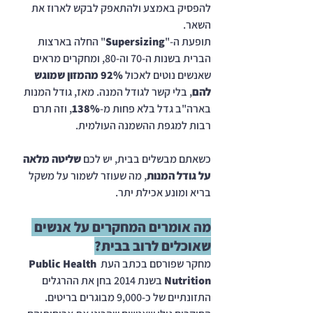
להפסיק באמצע ולהתאפק לבקש לארוז את 
השאר.
תופעת ה-"
Supersizing
" החלה בארצות 
הברית בשנות ה-70 וה-80, ומחקרים מראים 
שאנשים נוטים לאכול 
92% מהמזון שמוגש 
להם
, בלי קשר לגודל המנה. מאז, גודל המנות 
בארה"ב גדל בלא פחות מ-
138%
, וזה תרם 
רבות למגפת ההשמנה העולמית.
כשאתם מבשלים בבית, יש לכם 
שליטה מלאה 
על גודל המנות
, מה שעוזר לשמור על משקל 
בריא ומונע אכילת יתר.
מה אומרים המחקרים על אנשים 
שאוכלים לרוב בבית?
מחקר שפורסם בכתב העת 
Public Health 
Nutrition
 בשנת 2014 בחן את ההרגלים 
התזונתיים של כ-9,000 מבוגרים בריטים. 