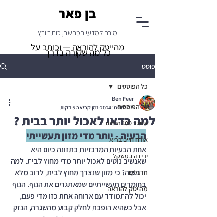
בן פאר
מורה למדעי המחשב, כותב ורץ
מהייטק להוראה — וכותב על
כל מה שקורה בדרך
פוסט
כל הפוסטים
Ben Peer
כל הפוסטים
19 בספט׳ 2024
זמן קריאה 5 דקות
למה כדאי לאכול יותר בבית ?
אתגר 100 הימים
הבעיה - יותר מדי מזון תעשייתי
אורח חיים בריא
אחת הבעיות המרכזיות בתזונה כיום היא 
ירידה במשקל
שאנשים נוטים לאכול יותר מדי מחוץ לבית. למה 
זו בעיה? כי מזון שנצרך מחוץ לבית, לרוב מלא 
הרגלים
בחומרים תעשייתיים שמאתגרים את הגוף. הגוף 
מהייטק להוראה
יכול להתמודד עם ארוחה אחת כזו מדי פעם, 
אבל כשהיא הופכת לחלק קבוע מהשגרה, הנזק 