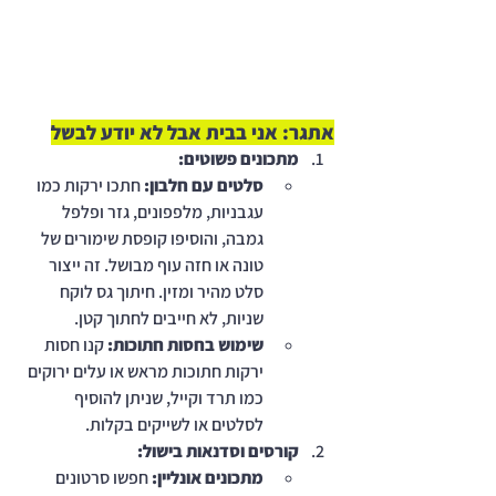
אתגר: אני בבית אבל לא יודע לבשל
מתכונים פשוטים:
סלטים עם חלבון:
 חתכו ירקות כמו 
עגבניות, מלפפונים, גזר ופלפל 
גמבה, והוסיפו קופסת שימורים של 
טונה או חזה עוף מבושל. זה ייצור 
סלט מהיר ומזין. חיתוך גס לוקח 
שניות, לא חייבים לחתוך קטן. 
שימוש בחסות חתוכות:
 קנו חסות 
ירקות חתוכות מראש או עלים ירוקים 
כמו תרד וקייל, שניתן להוסיף 
לסלטים או לשייקים בקלות.
קורסים וסדנאות בישול:
מתכונים אונליין:
 חפשו סרטונים 