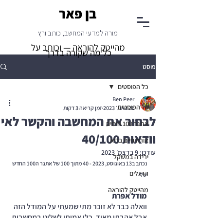
בן פאר
מורה למדעי המחשב, כותב ורץ
מהייטק להוראה — וכותב על
כל מה שקורה בדרך
פוסט
כל הפוסטים
Ben Peer
כל הפוסטים
21 באוג׳ 2023
זמן קריאה 3 דקות
לבחור את המחשבה והקשר לאי
אתגר 100 הימים
וודאות 40/100
אורח חיים בריא
עודכן:
9 בדצמ׳ 2023
ירידה במשקל
נכתב ב13 באוגוסט, 2023 - 40 מתוך 100 של אתגר ה100 החדש 
הרגלים
שלי
מהייטק להוראה
מודל אפרת
וואלה כבר לא זוכר מתי שמעתי על המודל הזה 
אבל אהבתי מאוד. כלי אמיתי לשלוט במחשבות 