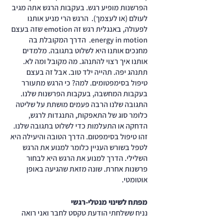
הפרשנות מופיע רגש. בעקבות הרגש אתה מגיב 
לעולם (או לעצמך).  הרגש הרי מניע אותנו 
לפעולה, באנגלית רגש זה emotion שזה בעצם 
energy in motion.  הדרך המקובלת בה 
מחנכים אותנו היא לשלוט בתגובה. מלמדים 
אותנו איך רצוי להתנהג. מה מקובל ומה לא. 
תתנהג יפה. תהייה ילד טוב. אבל זה בעצם 
טיפול בסימפטומים. למה? כי הרגש מתעורר 
בעקבות המחשבה, בעקבות הפרשנות שלנו. 
התגובה שלנו הרבה פעמים מושתת על שליטה 
כלומר סוג של התאפקות, התנגדות לרגש, 
הדחקה או התעלמות כדי לשלוט בתגובה שלנו. 
זהו טיפול בסימפטום. הדרך הטובה והיעילה היא 
לטפל בשורש העניין כלומר למנוע את הרגש 
השלילי. הדרך למנוע את הרגש היא לבחור 
פרשנות אחרת. שונה מזאת שהגיעה באופן 
אוטומטי. 
מפתח לשינוי מנטלי-רגשי
נניח ששלחתי הודעת טקסט לחבר ואני רואה 