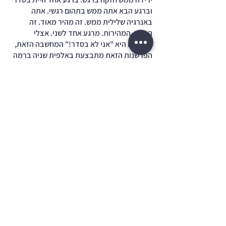
וברגע הבא אתה ממש בתהום רגשי. אתה 
באנרגיה שלילית ממש. זה מהיר מאוד. זה 
הסימן. המהירות. מרגע אחד לשני. אצלי 
השריטה היא "אני לא בסדר!" המחשבה הזאת, 
הפרשנות הזאת מתבצעת באלפית שניה ברמה 
תת הכרתית ואני לא יכול להבחין בה ולבחור 
פרשנות אחרת. אבל אני כן יכול להבחין בנפילה 
רגשית תהומית.  אז אני כבר מתחיל ללמוד 
להגיד לעצמי בלב: "אה בנצו'ק, אתה לא 
בסדר?!? , תרגע, תרגע אתה ממש בסדר! זה 
סתם האוטומט שלך, השריטה שלך".  
תיוגים:
תודעה
שינוי
אתגר 100 הימים