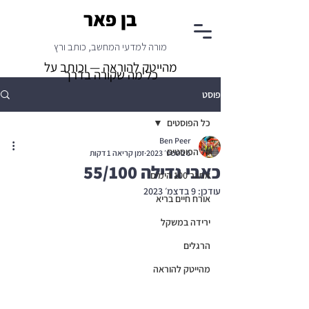
בן פאר
מורה למדעי המחשב, כותב ורץ
מהייטק להוראה — וכותב על
כל מה שקורה בדרך
פוסט
כל הפוסטים
Ben Peer
כל הפוסטים
6 בספט׳ 2023
זמן קריאה 1 דקות
כאבי גדילה 55/100
אתגר 100 הימים
עודכן:
9 בדצמ׳ 2023
אורח חיים בריא
ירידה במשקל
הרגלים
מהייטק להוראה