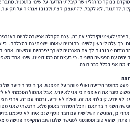
מוקדם בבוקר כהרגלי וישר קיבלתי הודעה על שינוי בתוכנית מחבר 
בקלות להתנגד, לא לקבל, להתעצבן קצת ולבזבז אנרגיה על תקיעות 
חייכתי לעצמי וקיבלתי את זה. עצם הקבלה אפשרה להיות באנרגיה 
ת. כך עלה לי רעיון לשינוי בתוכנית שאותו יישמתי גם בהצלחה.  כי
נגדות מבזבזות לך את האנרגיה לצורך יצירתיות וגמישות. אחרי הש
יהיה עם הפגישה השנייה. כי בעצם זה כמו דומינו. שינוי אחד משפיע
י מה אני בכלל כבר רוצה. 
וצה
 מעט מחוסר הידיעה ואולי מוותר על המפגש. אך חוסר הידיעה של מה
 פשוט סוגר את האופציה כי אני לא יודע. אבל אתמול הסכמתי לא ל
ני לא יודע. קיבלתי את זה. וואלה לא יודע. זרמתי עם זה. אחרי חצי
פגישה השנייה בהתאם  והכל הסתדר באופן פלא. הרגשתי שאני מסונ
 אחרי כן, הפגישה השלישית עם חבר נוסף שגם איתו לא סיכמנו בדיו
פתרון שהוא טוב וספונטני לפגישה שלנו ושוב התקיימה פגישה מוצל