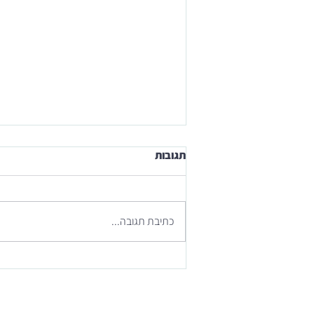
תגובות
כתיבת תגובה...
מסע אישי דרך 100 פוסטים -
100/100