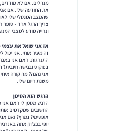
מנהלים. אם לא מודדים, 
את התודעה שלי. אם אני 
שהמצב המנטלי שלי לאורך
צריך הרגל אחד - סופר הר
ונהייה מודע למצבי המנטל
אז אני שואל את עצמי כ 10 פעמים בי
זה מעיר אותי. אני יכול ל
התנהגות. האם אני באנרג
בפוקוס ובגישה חיובית? 
אני נהנה? מה קורה איתי
משנת היום שלי. 
הרגש הוא הסימן
הרגש מסמן לי האם אני מע
החשובים שמקדמים אותי?
אופטימי? נמרץ? ואם אני 
יופי בנצ'וק אתה באנרגיה
של עצמי.  לואיז היי: "