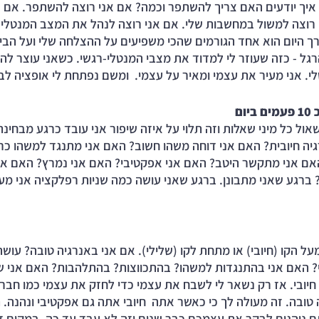
איך יודעים האם צריך להשתפר וכמה? אם אני רוצה להשתפר. אם אנ
רוצה למשול במחשבות שלי. אם אני רוצה לנהל את המצב המנטלי של
 היום הוא אחד הגורמים שהכי משפיעים על ההצלחה שלי ועל הביצו
גל - כזה שעוזר לי למדוד את מצבי המנטלי-רגשי. כשאני עוצר להתב
י. אני מעיר את עצמי ומאיר על עצמי.  ומשם נפתחת לי אופציה לבח
ום
שאול כל מיני שאלות וזה תלוי על איזה שיפור אני עובד כרגע מבחינת
יה חיובית? האם אני דוחה משהו חשוב? האם אני מתנגד למשהו כר
האם אני מתקשר היטב? האם אני אפקטיבי? האם אני נמרץ? האם אנ
? ברגע שאני מתבונן. ברגע שאני עושה כמה שניות רפלקציה אני מע
ל הקו (חיובי) או מתחת לקו (שלילי). אם אני באנרגיה טובה? עוש
 האם אני בהתנגדות למשהו? בהתכווצות? בהתלהבות? האם אני שלו
חיובי. אז רק נשאר לי לשבח את עצמי כדי לחזק את עצמי כמו חבר 
 טובה. זה מעולה לך כי כאשר אתה  חיובי אתה גם אפקטיבי ונהנה. 
אתם נוהגים לבקר את עצמכם כבר שנים וזה לא עבד עד כה. במקום ז