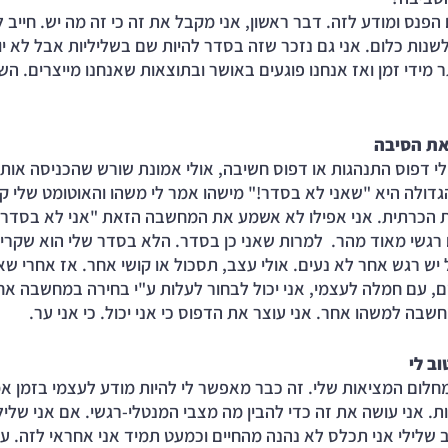
הפנס ומודע לזה. דבר ראשון, אני מקבל את זה כי זה מה יש. חייב 
נות כלום. אני גם נזכר שזה בסדר להיות שם בשליליות אבל לא יותר
ר מידי זמן ואז אנחנו פוגעים באושר ובתוצאות שאנחנו מייצרים. הש
את הסיבה
לי דפוס התנהגות או דפוס חשיבה, אולי אמונת שורש שהכניסה אותי
גדולה היא "שאני לא בסדר!" מישהו אמר לי משהו והאוטומט שלי ק
 הכרתית. אני אפילו לא אשמע את המחשבה הזאת "אני לא בסדר!
רגשי מאוד מהר.  למרות שאני כן בסדר. הלא בסדר שלי הוא שקרי. 
יש רגש אחר לא נעים. אולי עצב, תסכול או קושי אחר. אז אחרי שא
, עם חמלה לעצמי, אני יכול לבחור לעלות ע"י בחירה במחשבה אחר
בה למשהו אחר. אני עוצר את הדפוס כי אני יכול. כי אני ער. 
ב לי
מחלום המציאות שלי. זה כבר מאפשר לי להיות מודע לעצמי בזמן אמ
. אני עושה את זה כדי להבין מה מצבי המנטלי-רגשי. אם אני שלילי 
שלילי אני תכלס לא נהנה מהחיים וכמעט תמיד אני אחראי לזה. עו