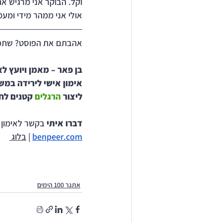
וקל. הבוקר אני מרגיש את הש
אולי אני ממהר מידי ומעמ
אהבתם את הפוסט? שתפ
בן פאר – מאמן ויועץ לא
אימון אישי לירידה במש
ליצור 
הרגלים 
קטנים לחי
דברו איתי 
בקשר לאימון אישי | 529
benpeer.com
 | 
בלוג
אתגר 100 הימים