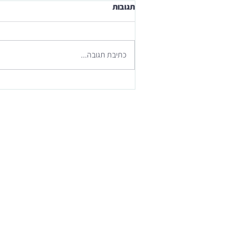
תגובות
כתיבת תגובה...
מסע אישי דרך 100 פוסטים -
100/100